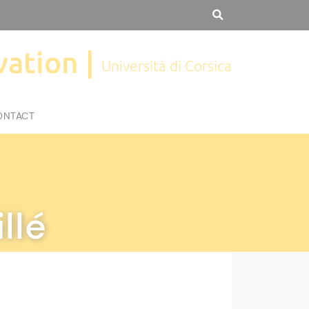
vation |
Università di Corsica
ONTACT
llé