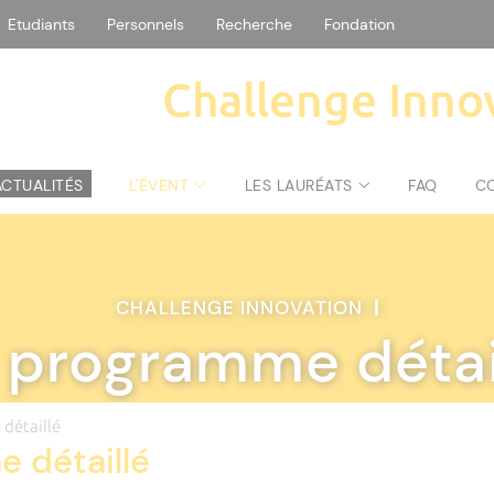
Etudiants
Personnels
Recherche
Fondation
Challenge Inno
ACTUALITÉS
L'ÉVENT
LES LAURÉATS
FAQ
C
CHALLENGE INNOVATION
|
 programme détai
détaillé
 détaillé