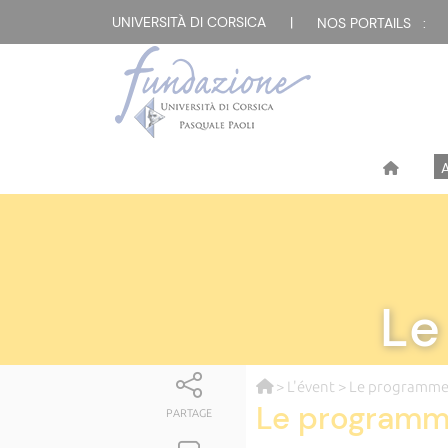
UNIVERSITÀ DI CORSICA
|
NOS PORTAILS :
Le
>
L'évent
> Le programme 
Le programme
PARTAGE