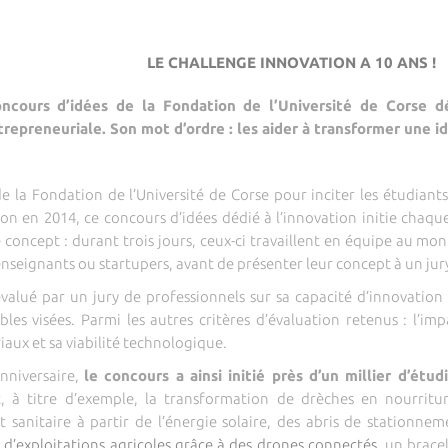
LE CHALLENGE INNOVATION A 10 ANS !
ncours d’idées de la Fondation de l’Université de Corse déd
trepreneuriale. Son mot d’ordre : les aider à transformer une i
la Fondation de l’Université de Corse pour inciter les étudiants à
on en 2014, ce concours d’idées dédié à l’innovation initie chaque
 concept : durant trois jours, ceux-ci travaillent en équipe au mo
 enseignants ou startupers, avant de présenter leur concept à un jur
valué par un jury de professionnels sur sa capacité d’innovatio
es visées. Parmi les autres critères d’évaluation retenus : l’impa
iaux et sa viabilité technologique.
anniversaire,
le concours a ainsi initié près d’un millier d’étu
t, à titre d’exemple, la transformation de drèches en nourrit
 sanitaire à partir de l’énergie solaire, des abris de stationnem
n d’exploitations agricoles grâce à des drones connectés,
un bracel