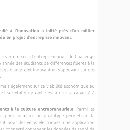
ié à l’innovation a initié près d’un millier
dée en projet d’entreprise innovant.
 s’intéresser à l’entrepreneuriat : le Challenge
 année des étudiants de différentes filières à la
ntage d’un projet innovant en s’appuyant sur des
y.
n mais également sur sa viabilité économique au
ct sociétal du projet c’est à dire sa capacité à
diants à la culture entrepreneuriale
. Parmi les
ure pour animaux, un prototype permettant la
ent pour des vélos électriques, une application
et connecté contenant les données de santé de